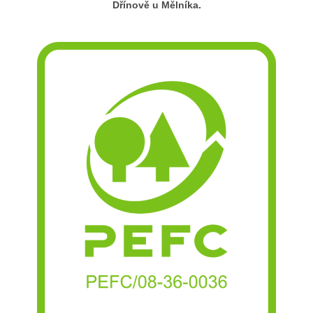
Dřínově u Mělníka.