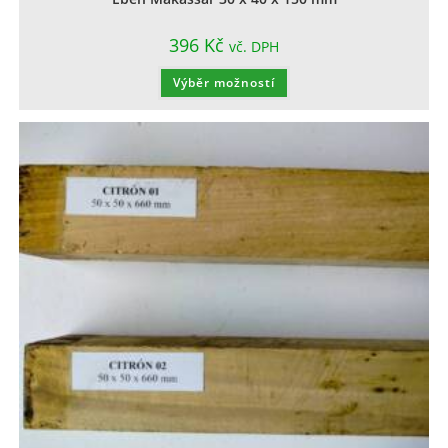
396
Kč
vč. DPH
Výběr možností