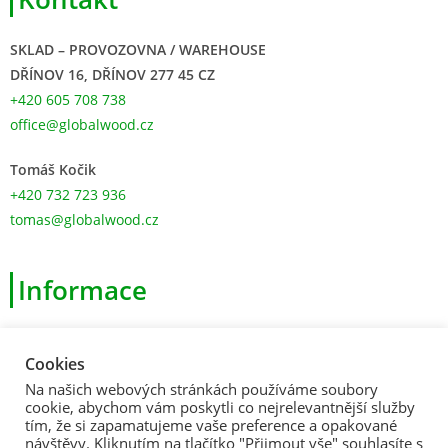
SKLAD – PROVOZOVNA / WAREHOUSE
DŘÍNOV 16, DŘÍNOV 277 45 CZ
+420 605 708 738
office@globalwood.cz
Tomáš Kočik
+420 732 723 936
tomas@globalwood.cz
Informace
>
Obchodní podmínky
Cookies
>
Zásady ochrany osobních údajů
Na našich webových stránkách používáme soubory
>
Souhlas s použitím souborů cookies
cookie, abychom vám poskytli co nejrelevantnější služby
tím, že si zapamatujeme vaše preference a opakované
>
Formulář pro odstoupení od Smlouvy
návštěvy. Kliknutím na tlačítko "Přijmout vše" souhlasíte s