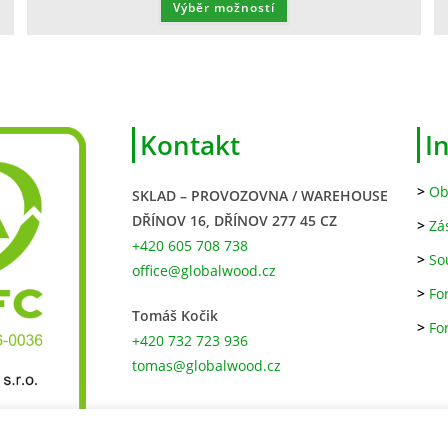
Výběr možností
Kontakt
I
>
Ob
SKLAD – PROVOZOVNA / WAREHOUSE
DŘÍNOV 16, DŘÍNOV 277 45 CZ
>
Zá
+420 605 708 738
>
So
office@globalwood.cz
>
Fo
Tomáš Kočik
>
Fo
+420 732 723 936
tomas@globalwood.cz