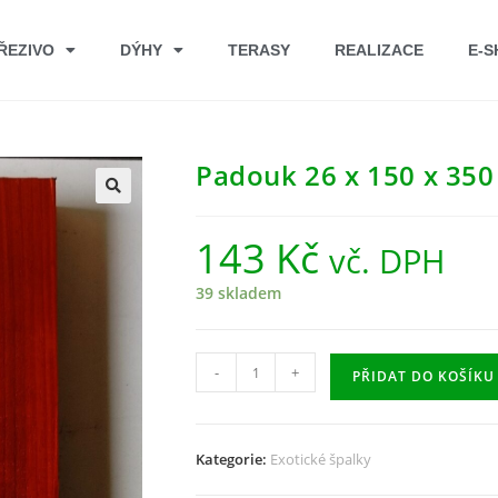
ŘEZIVO
DÝHY
TERASY
REALIZACE
E-S
Padouk 26 x 150 x 35
🔍
143
Kč
vč. DPH
39 skladem
-
+
PŘIDAT DO KOŠÍKU
Kategorie:
Exotické špalky