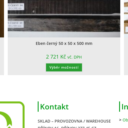
Eben černý 50 x 50 x 500 mm
2 721
Kč
vč. DPH
Výběr možností
Kontakt
I
>
Ob
SKLAD – PROVOZOVNA / WAREHOUSE