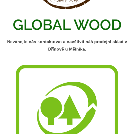
Neváhejte nás kontaktovat a navštívit náš prodejní sklad v
Dřínově u Mělníka.