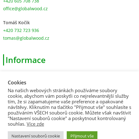
+420 605 708 738
office@globalwood.cz
Tomáš Kočik
+420 732 723 936
tomas@globalwood.cz
Informace
>
Obchodní podmínky
Cookies
>
Zásady ochrany osobních údajů
Na našich webových stránkách používáme soubory
>
Souhlas s použitím souborů cookies
cookie, abychom vám poskytli co nejrelevantnější služby
tím, že si zapamatujeme vaše preference a opakované
>
Formulář pro odstoupení od Smlouvy
návštěvy. Kliknutím na tlačítko "Přijmout vše" souhlasíte s
používáním VŠECH souborů cookie. Můžete však navštívit
>
Formulář pro uplatnění reklamace
"Nastavení souborů cookie" a poskytnout kontrolovaný
souhlas.
Více zde
© 2026 Global Wood
Nastavení souborů cookie
Přijmout vše