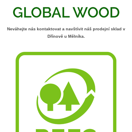
Neváhejte nás kontaktovat a navštívit náš prodejní sklad v
Dřínově u Mělníka.