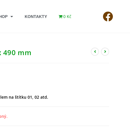
0 Kč
HOP
KONTAKTY
 x 490 mm
lem na štítku 01, 02 atd.
pný.