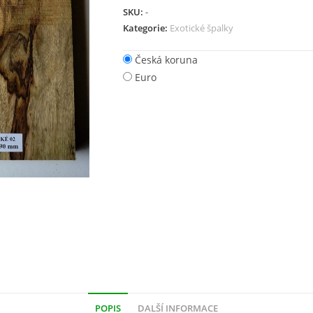
SKU:
-
Kategorie:
Exotické špalky
Česká koruna
Euro
POPIS
DALŠÍ INFORMACE